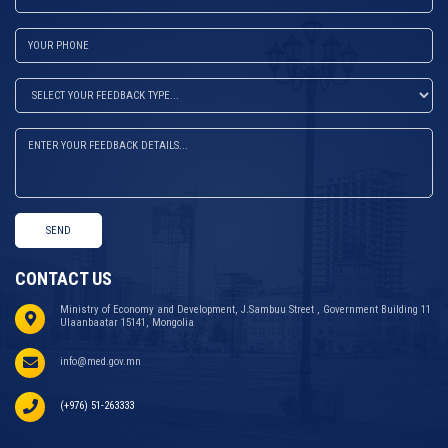
SEND
CONTACT US
Ministry of Economy and Development, J.Sambuu Street , Government Building 11
Ulaanbaatar 15141, Mongolia
info@med.gov.mn
(+976) 51-263333