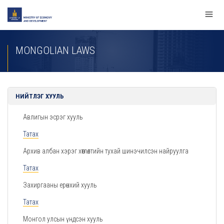
MONGOLIAN LAWS
НИЙТЛЭГ ХУУЛЬ
Авлигын эсрэг хууль
Татах
Архив албан хэрэг хөтлөлтийн тухай шинэчилсэн найруулга
Татах
Захиргааны ерөнхий хууль
Татах
Монгол улсын үндсэн хууль