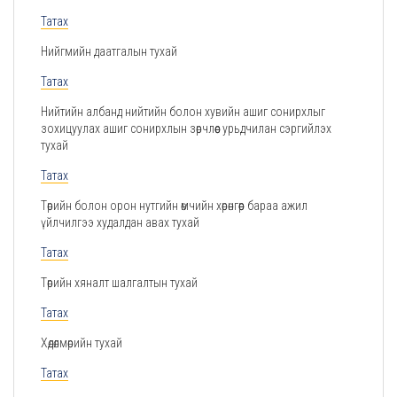
Татах
Нийгмийн даатгалын тухай
Татах
Нийтийн албанд нийтийн болон хувийн ашиг сонирхлыг
зохицуулах ашиг сонирхлын зөрчлөөс урьдчилан сэргийлэх
тухай
Татах
Төрийн болон орон нутгийн өмчийн хөрөнгөөр бараа ажил
үйлчилгээ худалдан авах тухай
Татах
Төрийн хяналт шалгалтын тухай
Татах
Хөдөлмөрийн тухай
Татах